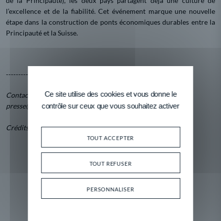
de la Principauté), les deux pays partagent déjà une culture de
l’excellence et de la fiabilité. Cet événement marque une nouvelle
étape dans la construction de ponts économiques durables entre la
Principauté et la Suisse.
--------------------------------
Ce site utilise des cookies et vous donne le
Contact presse : Benoît Ulrich / Delphine Quilichini –
presse@meb.mc
contrôle sur ceux que vous souhaitez activer
Crédits photo : MEB
TOUT ACCEPTER
TOUT REFUSER
PERSONNALISER