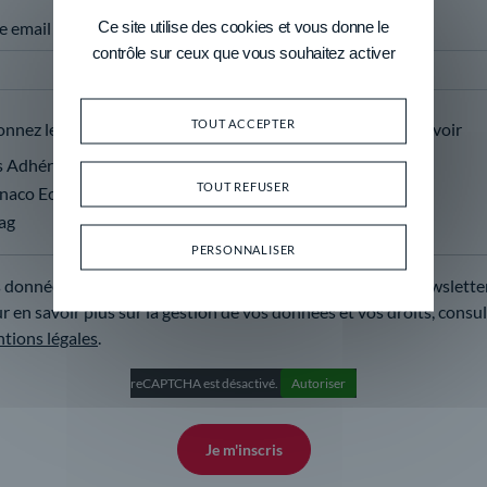
Ce site utilise des cookies et vous donne le
e email
contrôle sur ceux que vous souhaitez activer
TOUT ACCEPTER
onnez les catégories de newsletter que vous souhaitez recevoir
 Adhérents vous proposent
TOUT REFUSER
naco Economic News
ag
PERSONNALISER
 données sont traitées par MEB pour vous envoyer nos newsletter
r en savoir plus sur la gestion de vos données et vos droits, consu
tions légales
.
reCAPTCHA est désactivé.
Autoriser
Je m'inscris