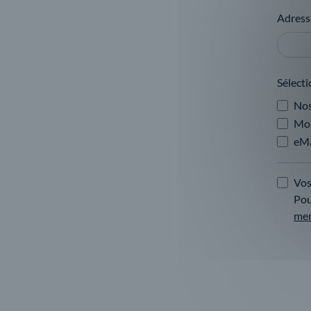
Adress
Sélecti
Nos
Mo
eM
Vos
Pou
men