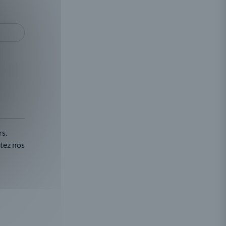
s.
ltez nos