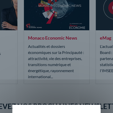
Monaco Economic News
eMag
Actualités et dossiers
L'actua
économiques sur la Principauté :
Board :
s
attractivité, vie des entreprises,
partena
transitions numérique et
statist
énergétique, rayonnement
l'IMSE
international...
EVEZ NOS PROCHAINES NEWSLET