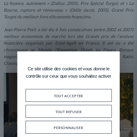
La finance, autrement » (Dalloz, 2005), Prix Spécial Turgot, et « La
Bourse, rupture et renouveau » (Odile Jacob, 2003), Grand Prix
Turgot du meilleur livre d’économie financière.
Jean-Pierre Petit a été élu 6 fois consécutives (entre 2002 et 2007)
meilleur économiste de marché lors des Grands prix de l’analyse
financière organisés par Extel-Agefi en France. Il est ou a été
chroniqueur au Monde, l’Expansion, l’Agefi, Le Figaro, Banque
magazine… et intervient régulièrement à BFM Business, Radio
Classique…
Ce site utilise des cookies et vous donne le
contrôle sur ceux que vous souhaitez activer
TOUT ACCEPTER
TOUT REFUSER
PERSONNALISER